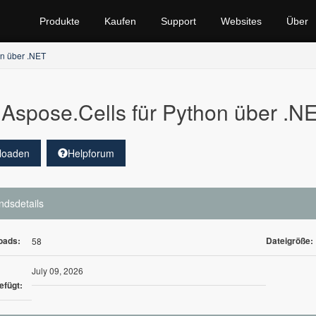
Produkte
Kaufen
Support
Websites
Über
on über .NET
Aspose.Cells für Python über .
loaden
Helpforum
ndsdetails
oads:
Dateigröße:
58
July 09, 2026
efügt: