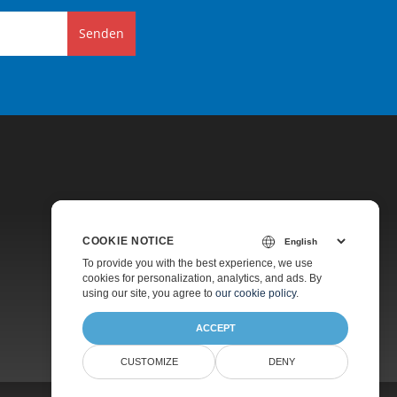
Senden
COOKIE NOTICE
Preise
To provide you with the best experience, we use
cookies for personalization, analytics, and ads. By
Kostenlose Beratung
using our site, you agree to
our cookie policy
.
Über
ACCEPT
CUSTOMIZE
DENY