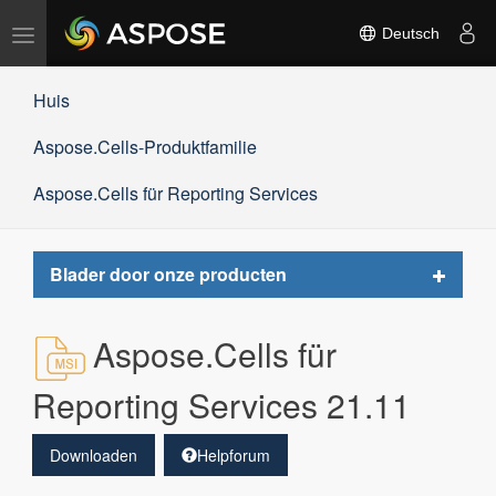
Navigation
Deutsch
umschalten
Huis
Aspose.Cells-Produktfamilie
Aspose.Cells für Reporting Services
Toggle
Blader door onze producten
navigat
Aspose.Cells für
Reporting Services 21.11
Downloaden
Helpforum