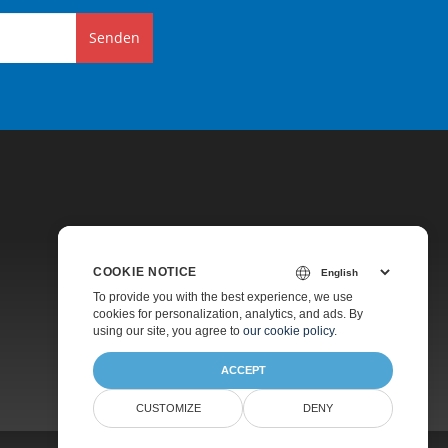
Senden
COOKIE NOTICE
Preise
To provide you with the best experience, we use
cookies for personalization, analytics, and ads. By
Kostenlose Beratung
using our site, you agree to
our cookie policy
.
Über
ACCEPT
CUSTOMIZE
DENY