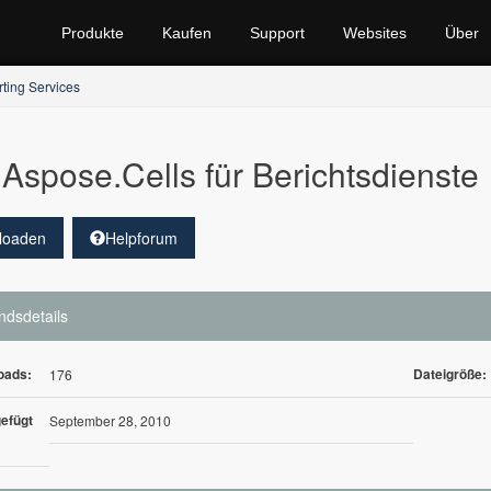
Produkte
Kaufen
Support
Websites
Über
rting Services
Aspose.Cells für Berichtsdienste 
loaden
Helpforum
ndsdetails
oads:
Dateigröße:
176
efügt
September 28, 2010