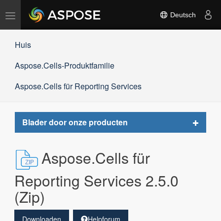
Navigation
Deutsch
umschalten
Huis
Aspose.Cells-Produktfamilie
Aspose.Cells für Reporting Services
Toggle
Blader door onze producten
navigat
Aspose.Cells für
Reporting Services 2.5.0
(Zip)
Downloaden
Helpforum