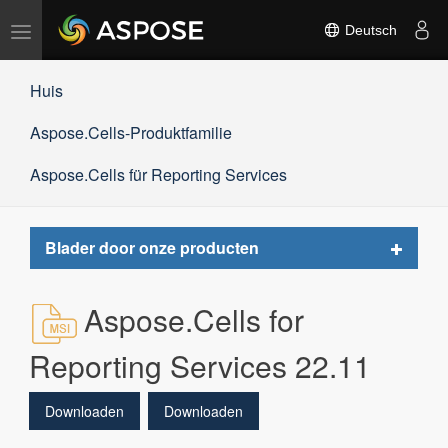
Navigation
Deutsch
umschalten
Huis
Aspose.Cells-Produktfamilie
Aspose.Cells für Reporting Services
Toggle
Blader door onze producten
navigat
Aspose.Cells for
Reporting Services 22.11
Downloaden
Downloaden