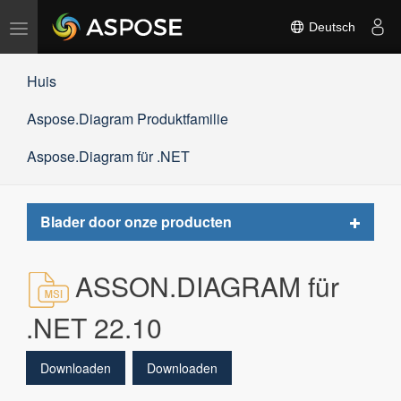
Navigation
Deutsch
umschalten
Huis
Aspose.Diagram Produktfamilie
Aspose.Diagram für .NET
Toggle
Blader door onze producten
navigat
ASSON.DIAGRAM für
.NET 22.10
Downloaden
Downloaden