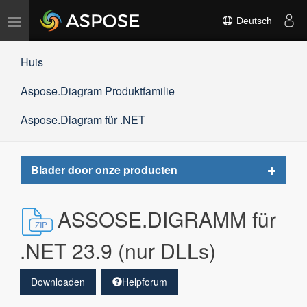
Navigation
Deutsch
umschalten
Huis
Aspose.Diagram Produktfamilie
Aspose.Diagram für .NET
Toggle
Blader door onze producten
navigat
ASSOSE.DIGRAMM für
.NET 23.9 (nur DLLs)
Downloaden
Helpforum