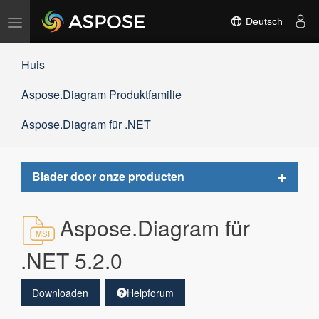
Navigation
Deutsch
umschalten
Huis
Aspose.Diagram Produktfamilie
Aspose.Diagram für .NET
Toggle
Blader door onze producten
navigat
Aspose.Diagram für
.NET 5.2.0
Downloaden
Helpforum