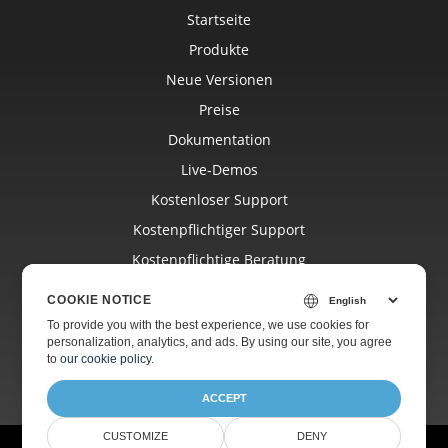
Startseite
Produkte
Neue Versionen
Preise
Dokumentation
Live-Demos
Kostenloser Support
Kostenpflichtiger Support
Kostenpflichtige Beratung
Blog
COOKIE NOTICE
Websites
To provide you with the best experience, we use cookies for
personalization, analytics, and ads. By using our site, you agree
Über Uns
to
our cookie policy
.
ACCEPT
CUSTOMIZE
DENY