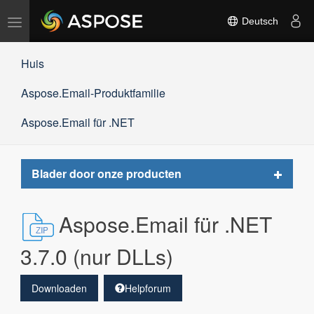
Navigation
Deutsch
umschalten
Huis
Aspose.Email-Produktfamilie
Aspose.Email für .NET
Toggle
Blader door onze producten
navigat
Aspose.Email für .NET
3.7.0 (nur DLLs)
Downloaden
Helpforum