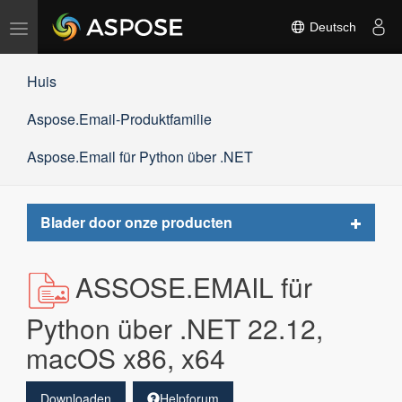
Navigation
Deutsch
umschalten
Huis
Aspose.Email-Produktfamilie
Aspose.Email für Python über .NET
Toggle
Blader door onze producten
navigat
ASSOSE.EMAIL für
Python über .NET 22.12,
macOS x86, x64
Downloaden
Helpforum