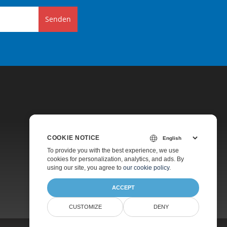
Senden
COOKIE NOTICE
Preise
To provide you with the best experience, we use
cookies for personalization, analytics, and ads. By
Kostenlose Beratung
using our site, you agree to
our cookie policy
.
Über
ACCEPT
CUSTOMIZE
DENY