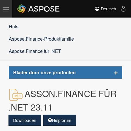
Navigation
Deutsch
umschalten
Huis
Aspose.Finance-Produktfamilie
Aspose.Finance für .NET
Toggle
Blader door onze producten
navigat
ASSON.FINANCE FÜR
.NET 23.11
Downloaden
Helpforum