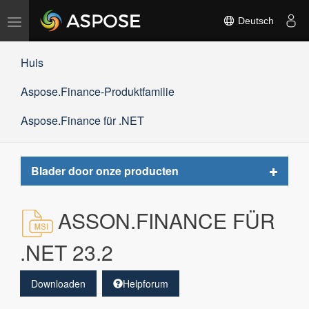
Navigation
Deutsch
umschalten
Huis
Aspose.Finance-Produktfamilie
Aspose.Finance für .NET
Toggle
Blader door onze producten
navigat
ASSON.FINANCE FÜR
.NET 23.2
Downloaden
Helpforum