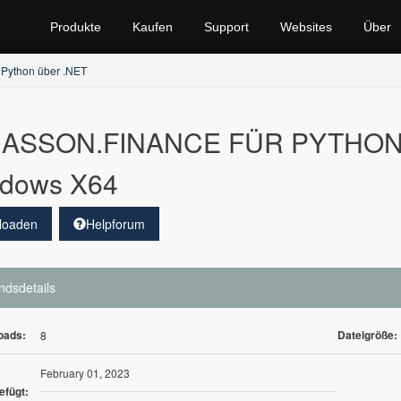
Produkte
Kaufen
Support
Websites
Über
 Python über .NET
ASSON.FINANCE FÜR PYTHON üb
dows X64
loaden
Helpforum
ndsdetails
oads:
Dateigröße:
8
February 01, 2023
efügt: