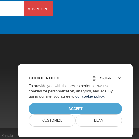
Absenden
COOKIE NOTICE
Preise
To provide you with the best experience, we use
cookies for personalization, analytics, and ads. By
Kostenpflichtiger Support
using our site, you agree to
our cookie policy
.
Über Uns
ACCEPT
CUSTOMIZE
DENY
n
Kontakt