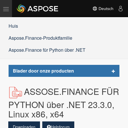
Navigation
Deutsch
umschalten
Huis
Aspose.Finance-Produktfamilie
Aspose.Finance für Python über .NET
Toggle
Blader door onze producten
navigat
ASSOSE.FINANCE FÜR
PYTHON über .NET 23.3.0,
Linux x86, x64
Downloaden
Helpforum