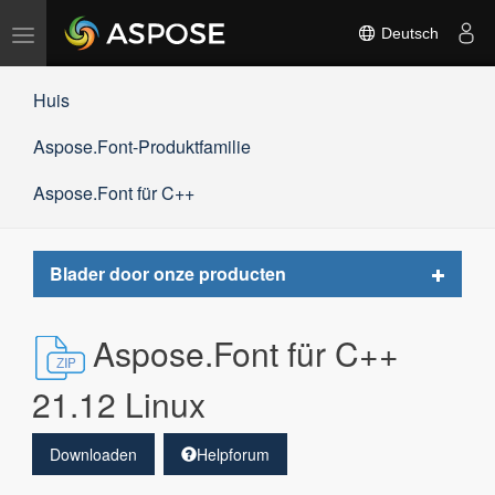
Navigation
Deutsch
umschalten
Huis
Aspose.Font-Produktfamilie
Aspose.Font für C++
Toggle
Blader door onze producten
navigat
Aspose.Font für C++
21.12 Linux
Downloaden
Helpforum