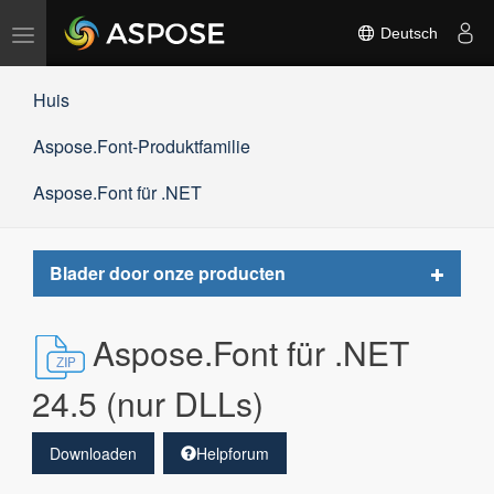
Navigation
Deutsch
umschalten
Huis
Aspose.Font-Produktfamilie
Aspose.Font für .NET
Toggle
Blader door onze producten
navigat
Aspose.Font für .NET
24.5 (nur DLLs)
Downloaden
Helpforum