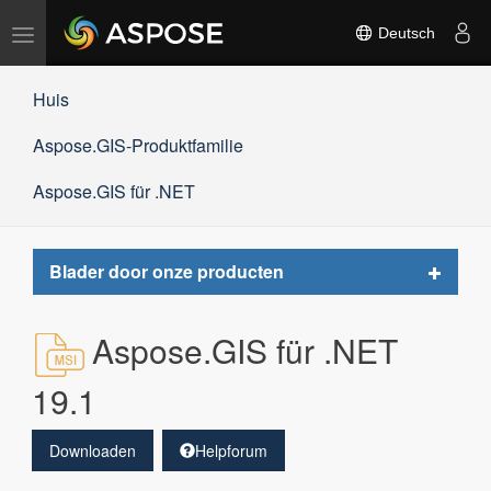
Navigation
Deutsch
umschalten
Huis
Aspose.GIS-Produktfamilie
Aspose.GIS für .NET
Toggle
Blader door onze producten
navigat
Aspose.GIS für .NET
19.1
Downloaden
Helpforum