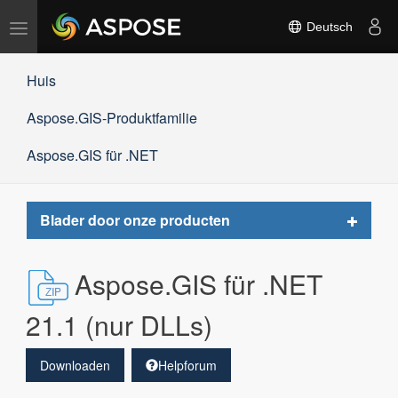
Navigation
Deutsch
umschalten
Huis
Aspose.GIS-Produktfamilie
Aspose.GIS für .NET
Toggle
Blader door onze producten
navigat
Aspose.GIS für .NET
21.1 (nur DLLs)
Downloaden
Helpforum