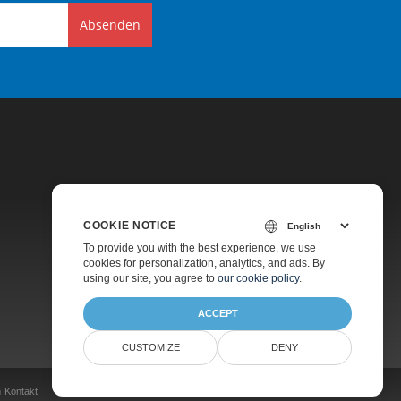
Absenden
COOKIE NOTICE
Preise
To provide you with the best experience, we use
cookies for personalization, analytics, and ads. By
Kostenpflichtiger Support
using our site, you agree to
our cookie policy
.
Über Uns
ACCEPT
CUSTOMIZE
DENY
n
Kontakt