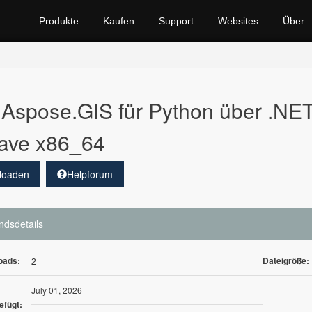
Produkte
Kaufen
Support
Websites
Über
Aspose.GIS für Python über .NE
ave x86_64
loaden
Helpforum
ndsdetails
oads:
Dateigröße:
2
July 01, 2026
efügt: