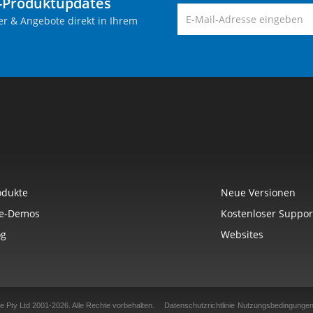
-Produktupdates
er & Angebote direkt in Ihrem
odukte
Neue Versionen
ve-Demos
Kostenloser Suppor
og
Websites
e Pty Ltd 2001-2026.
Alle Rechte vorbehalten.
Datenschutzrichtlinie
Nutzungsbedingunge