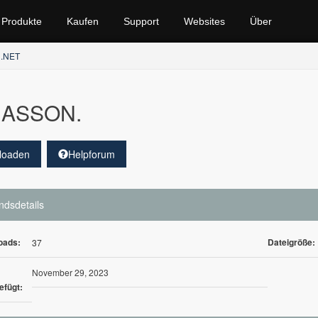
Produkte
Kaufen
Support
Websites
Über
 .NET
ASSON.
loaden
Helpforum
ndsdetails
oads:
Dateigröße:
37
November 29, 2023
efügt: