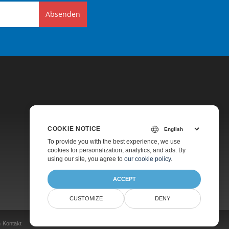
Absenden
COOKIE NOTICE
Preise
To provide you with the best experience, we use
cookies for personalization, analytics, and ads. By
Kostenpflichtiger Support
using our site, you agree to
our cookie policy
.
Über Uns
ACCEPT
CUSTOMIZE
DENY
n
Kontakt