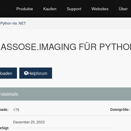
Produkte
Kaufen
Support
Websites
Über
 Python via .NET
ASSOSE.IMAGING FÜR PYTHON ü
loaden
Helpforum
ndsdetails
oads:
Dateigröße:
175
December 25, 2023
efügt: