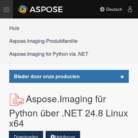
Navigation
Deutsch
umschalten
Huis
Aspose.Imaging-Produktfamilie
Aspose.Imaging for Python via .NET
Toggle
Blader door onze producten
navigat
Aspose.Imaging für
Python über .NET 24.8 Linux
x64
Downloaden
Helpforum