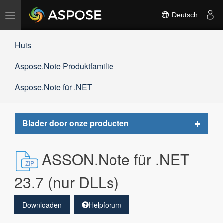
Navigation
Deutsch
umschalten
Huis
Aspose.Note Produktfamilie
Aspose.Note für .NET
Toggle
Blader door onze producten
navigat
ASSON.Note für .NET
23.7 (nur DLLs)
Downloaden
Helpforum