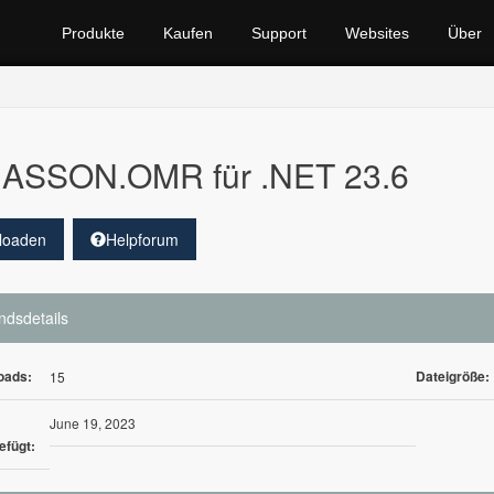
Produkte
Kaufen
Support
Websites
Über
ASSON.OMR für .NET 23.6
loaden
Helpforum
ndsdetails
oads:
Dateigröße:
15
June 19, 2023
efügt: