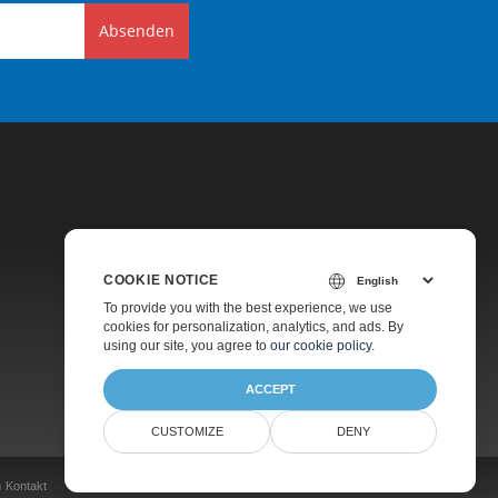
Absenden
COOKIE NOTICE
Preise
To provide you with the best experience, we use
cookies for personalization, analytics, and ads. By
Kostenpflichtiger Support
using our site, you agree to
our cookie policy
.
Über Uns
ACCEPT
CUSTOMIZE
DENY
n
Kontakt