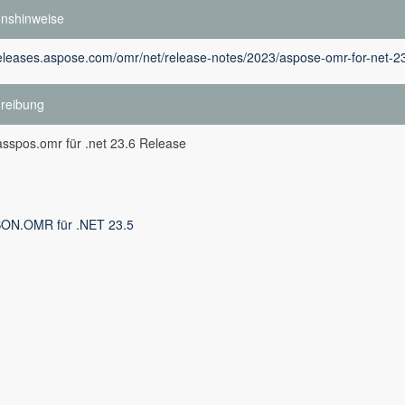
onshinweise
releases.aspose.com/omr/net/release-notes/2023/aspose-omr-for-net-23
reibung
asspos.omr für .net 23.6 Release
ON.OMR für .NET 23.5