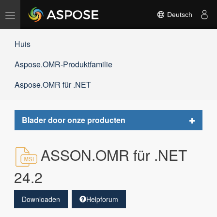
Navigation
Deutsch
umschalten
Huis
Aspose.OMR-Produktfamilie
Aspose.OMR für .NET
Toggle
Blader door onze producten
navigat
ASSON.OMR für .NET
24.2
Downloaden
Helpforum