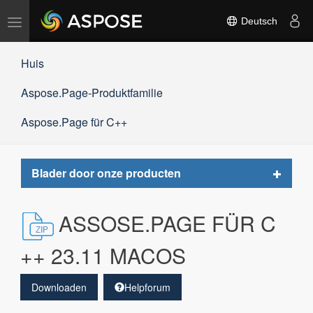
Navigation
Deutsch
umschalten
Huis
Aspose.Page-Produktfamilie
Aspose.Page für C++
Toggle
Blader door onze producten
navigat
ASSOSE.PAGE FÜR C
++ 23.11 MACOS
Downloaden
Helpforum