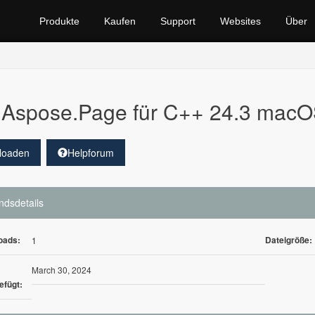
Produkte
Kaufen
Support
Websites
Über
Aspose.Page für C++ 24.3 mac
loaden
Helpforum
ndsdetails
oads:
Dateigröße:
1
March 30, 2024
efügt: