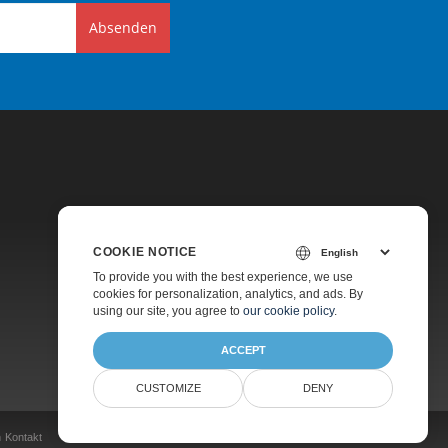
Absenden
COOKIE NOTICE
Preise
To provide you with the best experience, we use
cookies for personalization, analytics, and ads. By
Kostenpflichtiger Support
using our site, you agree to
our cookie policy
.
Über Uns
ACCEPT
CUSTOMIZE
DENY
n
Kontakt