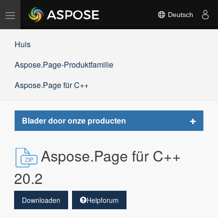
Navigation
Deutsch
umschalten
Huis
Aspose.Page-Produktfamilie
Aspose.Page für C++
Toggle
Blader door onze producten
navigat
Aspose.Page für C++
20.2
Downloaden
Helpforum