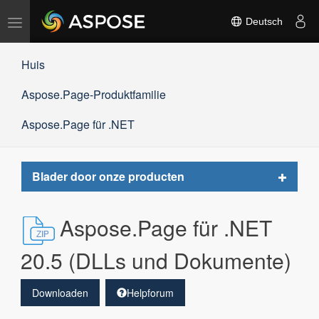
Navigation
Deutsch
umschalten
Huis
Aspose.Page-Produktfamilie
Aspose.Page für .NET
Toggle
Blader door onze producten
navigat
Aspose.Page für .NET
20.5 (DLLs und Dokumente)
Downloaden
Helpforum