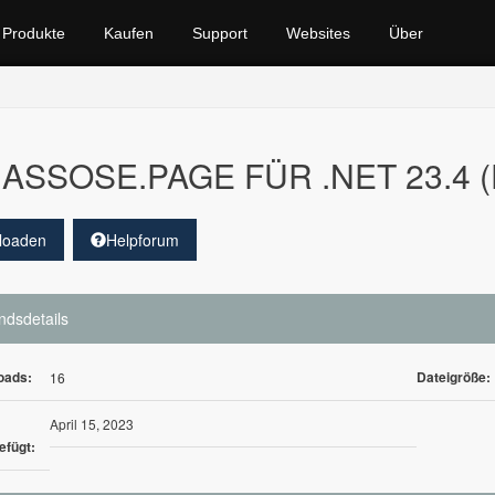
Produkte
Kaufen
Support
Websites
Über
ASSOSE.PAGE FÜR .NET 23.4 
loaden
Helpforum
ndsdetails
oads:
Dateigröße:
16
April 15, 2023
efügt: