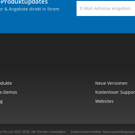
-Produktupdates
er & Angebote direkt in Ihrem
odukte
Neue Versionen
ve-Demos
Kostenloser Suppor
og
Websites
e Pty Ltd 2001-2026.
Alle Rechte vorbehalten.
Datenschutzrichtlinie
Nutzungsbedingunge