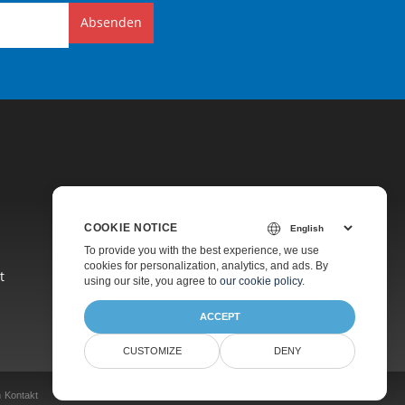
Absenden
COOKIE NOTICE
Preise
To provide you with the best experience, we use
cookies for personalization, analytics, and ads. By
t
Kostenpflichtiger Support
using our site, you agree to
our cookie policy
.
Über Uns
ACCEPT
CUSTOMIZE
DENY
n
Kontakt