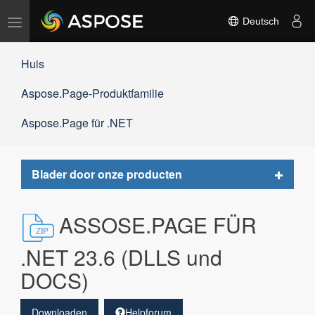
Navigation
Deutsch
umschalten
Huis
Aspose.Page-Produktfamilie
Aspose.Page für .NET
Toggle
Blader door onze producten
navigat
ASSOSE.PAGE FÜR
.NET 23.6 (DLLS und
DOCS)
Downloaden
Helpforum