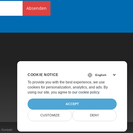
Absenden
COOKIE NOTICE
Preise
To provide you with the best experience, we use
cookies for personalization, analytics, and ads. By
Kostenpflichtiger Support
using our site, you agree to
our cookie policy
.
Über Uns
ACCEPT
CUSTOMIZE
DENY
n
Kontakt