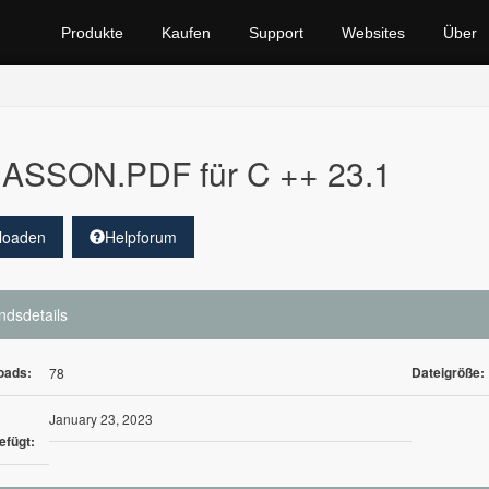
Produkte
Kaufen
Support
Websites
Über
ASSON.PDF für C ++ 23.1
loaden
Helpforum
ndsdetails
oads:
Dateigröße:
78
January 23, 2023
efügt: