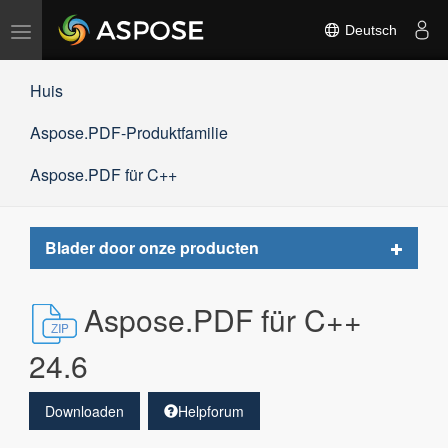
Navigation
Deutsch
umschalten
Huis
Aspose.PDF-Produktfamilie
Aspose.PDF für C++
Toggle
Blader door onze producten
navigat
Aspose.PDF für C++
24.6
Downloaden
Helpforum