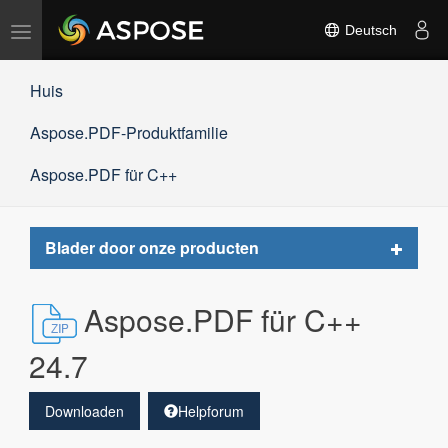
Navigation
Deutsch
umschalten
Huis
Aspose.PDF-Produktfamilie
Aspose.PDF für C++
Toggle
Blader door onze producten
navigat
Aspose.PDF für C++
24.7
Downloaden
Helpforum