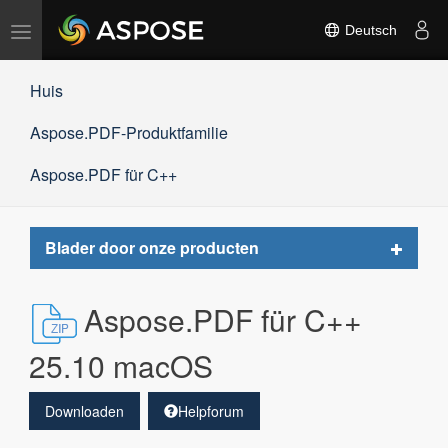
Navigation
Deutsch
umschalten
Huis
Aspose.PDF-Produktfamilie
Aspose.PDF für C++
Toggle
Blader door onze producten
navigat
Aspose.PDF für C++
25.10 macOS
Downloaden
Helpforum