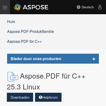
Navigation
Deutsch
umschalten
Huis
Aspose.PDF-Produktfamilie
Aspose.PDF für C++
Toggle
Blader door onze producten
navigat
Aspose.PDF für C++
25.3 Linux
Downloaden
Helpforum