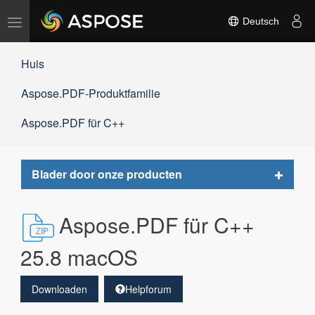
Navigation
Deutsch
umschalten
Huis
Aspose.PDF-Produktfamilie
Aspose.PDF für C++
Toggle
Blader door onze producten
navigat
Aspose.PDF für C++
25.8 macOS
Downloaden
Helpforum