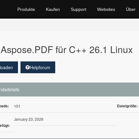
Produkte
Kaufen
Support
Websites
Über
Aspose.PDF für C++ 26.1 Linux
loaden
Helpforum
ndsdetails
oads:
Dateigröße:
101
January 23, 2026
efügt: