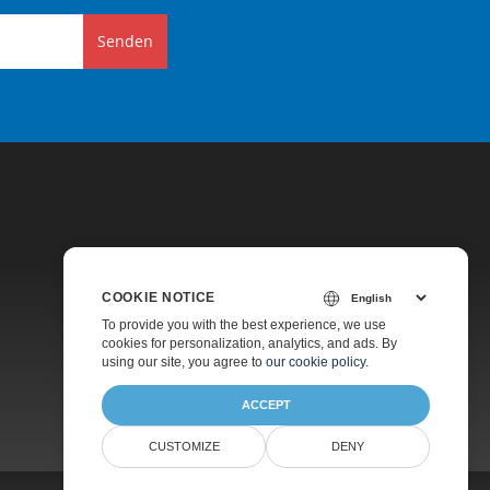
Senden
COOKIE NOTICE
Preise
To provide you with the best experience, we use
cookies for personalization, analytics, and ads. By
Kostenlose Beratung
using our site, you agree to
our cookie policy
.
Über
ACCEPT
CUSTOMIZE
DENY