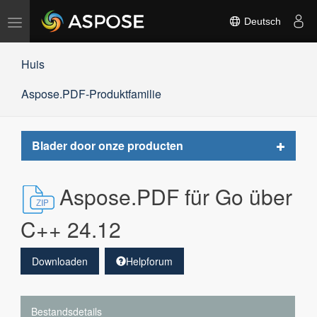
Navigation
Deutsch
umschalten
Huis
Aspose.PDF-Produktfamilie
Toggle
Blader door onze producten
navigat
Aspose.PDF für Go über
C++ 24.12
Downloaden
Helpforum
Bestandsdetails