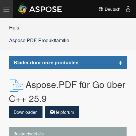
Navigation
Deutsch
umschalten
Huis
Aspose.PDF-Produktfamilie
Toggle
Blader door onze producten
navigat
Aspose.PDF für Go über
C++ 25.9
Downloaden
Helpforum
Bestandsdetails