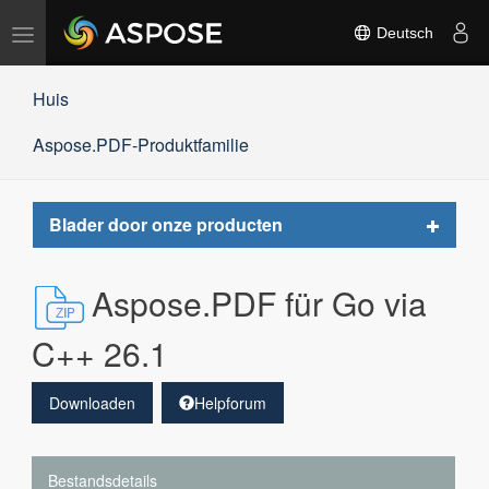
Navigation
Deutsch
umschalten
Huis
Aspose.PDF-Produktfamilie
Toggle
Blader door onze producten
navigat
Aspose.PDF für Go via
C++ 26.1
Downloaden
Helpforum
Bestandsdetails