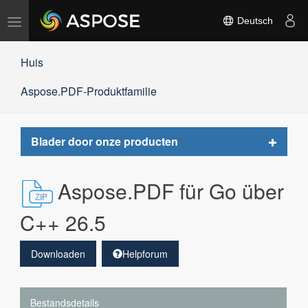
Navigation
Deutsch
umschalten
Huis
Aspose.PDF-Produktfamilie
Toggle
Blader door onze producten
navigat
Aspose.PDF für Go über
C++ 26.5
Downloaden
Helpforum
Bestandsdetails