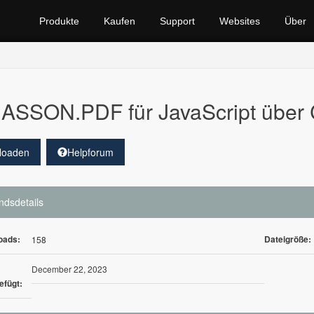
Produkte
Kaufen
Support
Websites
Über
ASSON.PDF für JavaScript über 
loaden
Helpforum
ndsdetails
oads:
Dateigröße:
158
December 22, 2023
efügt: