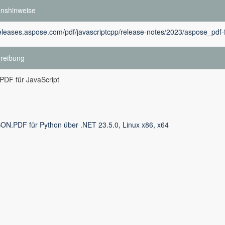
onshinweise
releases.aspose.com/pdf/javascriptcpp/release-notes/2023/aspose_pdf-f
reibung
DF für JavaScript
ON.PDF für Python über .NET 23.5.0, Linux x86, x64