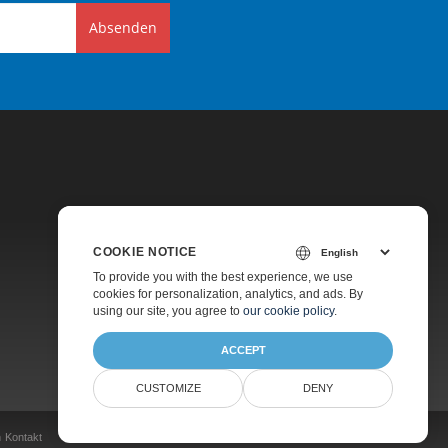
Absenden
COOKIE NOTICE
Preise
To provide you with the best experience, we use
cookies for personalization, analytics, and ads. By
Kostenpflichtiger Support
using our site, you agree to
our cookie policy
.
Über Uns
ACCEPT
CUSTOMIZE
DENY
n
Kontakt