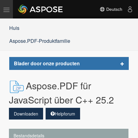
Navigation
Deutsch
umschalten
Huis
Aspose.PDF-Produktfamilie
Toggle
Blader door onze producten
navigat
Aspose.PDF für
JavaScript über C++ 25.2
Downloaden
Helpforum
Bestandsdetails