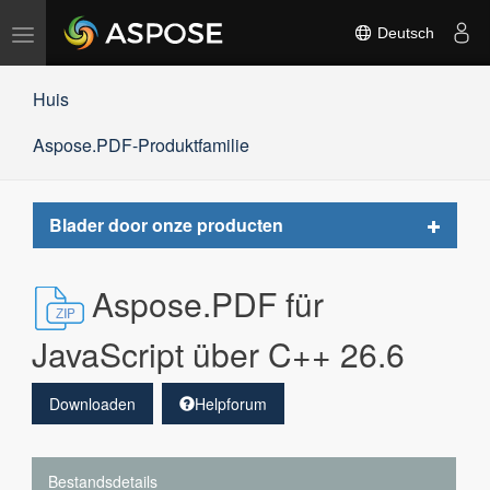
Navigation
Deutsch
umschalten
Huis
Aspose.PDF-Produktfamilie
Toggle
Blader door onze producten
navigat
Aspose.PDF für
JavaScript über C++ 26.6
Downloaden
Helpforum
Bestandsdetails