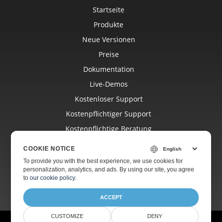
Startseite
Produkte
Neue Versionen
Preise
Dokumentation
Live-Demos
Kostenloser Support
Kostenpflichtiger Support
Kostenpflichtige Beratung
Blog
COOKIE NOTICE
Websites
To provide you with the best experience, we use cookies for
personalization, analytics, and ads. By using our site, you agree
Über Uns
to
our cookie policy
.
ACCEPT
CUSTOMIZE
DENY