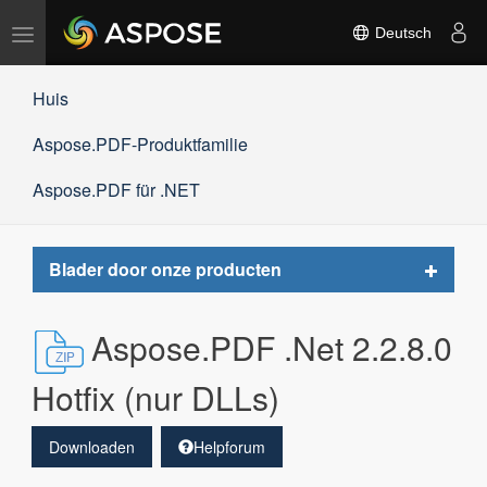
Navigation
Deutsch
umschalten
Huis
Aspose.PDF-Produktfamilie
Aspose.PDF für .NET
Toggle
Blader door onze producten
navigat
Aspose.PDF .Net 2.2.8.0
Hotfix (nur DLLs)
Downloaden
Helpforum