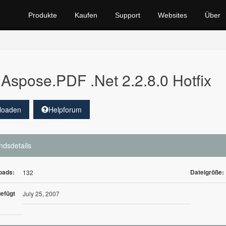
Produkte
Kaufen
Support
Websites
Über
Aspose.PDF .Net 2.2.8.0 Hotfix
loaden
Helpforum
ndsdetails
oads:
Dateigröße:
132
efügt
July 25, 2007