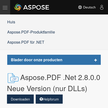
Navigation
Deutsch
umschalten
Huis
Aspose.PDF-Produktfamilie
Aspose.PDF für .NET
Toggle
Blader door onze producten
navigat
Aspose.PDF .Net 2.8.0.0
Neue Version (nur DLLs)
Downloaden
Helpforum