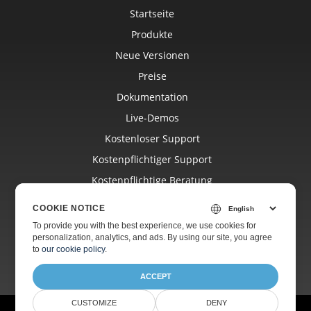
Startseite
Produkte
Neue Versionen
Preise
Dokumentation
Live-Demos
Kostenloser Support
Kostenpflichtiger Support
Kostenpflichtige Beratung
Blog
COOKIE NOTICE
Websites
To provide you with the best experience, we use cookies for
personalization, analytics, and ads. By using our site, you agree
Über Uns
to
our cookie policy
.
ACCEPT
CUSTOMIZE
DENY