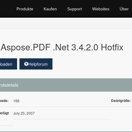
Produkte
Kaufen
Support
Websites
Über
Aspose.PDF .Net 3.4.2.0 Hotfix
loaden
Helpforum
ndsdetails
oads:
Dateigröße:
166
efügt
July 25, 2007