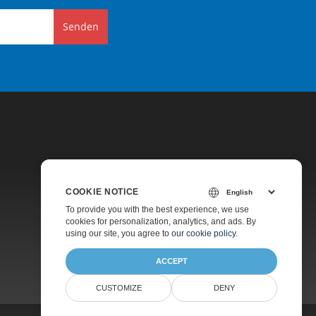
Senden
COOKIE NOTICE
Preise
To provide you with the best experience, we use
cookies for personalization, analytics, and ads. By
Kostenlose Beratung
using our site, you agree to
our cookie policy
.
Über
ACCEPT
CUSTOMIZE
DENY